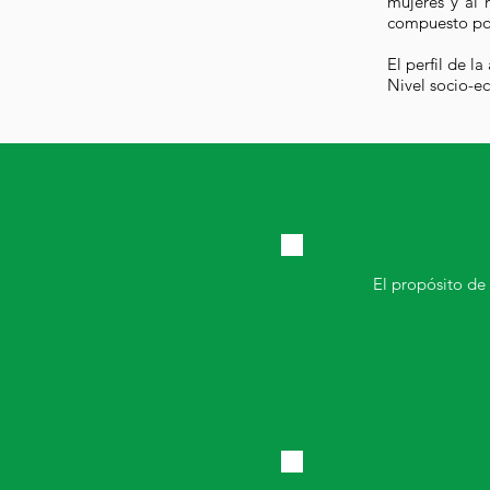
mujeres y al 
compuesto po
​El perfil de 
Nivel socio-
El propósito de 