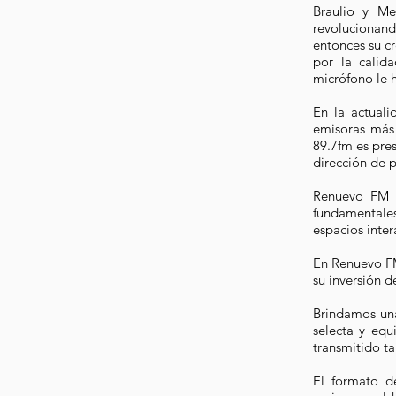
Braulio y Me
revolucionan
entonces su c
por la calid
micrófono le 
En la actual
emisoras más 
89.7fm es pres
dirección de p
Renuevo FM p
fundamentale
espacios inter
En Renuevo FM
su inversión 
Brindamos una
selecta y equ
transmitido t
El formato d