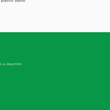
l público adulto
o a Jesucristo