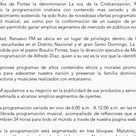
lba de Portes la denominaron La voz de la Cristianización, 
do la programación cristiana con contenido mas variado y d
recimiento sostenido ha sido fruto de novedosas ofertas programáti
ad musical, así como por la conformación de un cuerpo de pro
han permitido ganar amplios segmentos de mercado en públicos no 
idad, Renuevo FM se ubica en un lugar de privilegio dentro de 
escuchadas en el Distrito Nacional y el gran Santo Domingo. La 
idida por el pastor Braulio Portes, bajo la dirección ejecutiva de M
rogramación de Alfredo Díaz, quien a su vez es la voz que la identifi
rovee programas de altos contenidos éticos y morales promo
s para adecentar nuestra nación y preservar la familia domini
activos y musicales realizados con entusiasmo.​
 ayudamos a su negocio en la publicidad de sus productos y servi
destinada a alcanzar amplios segmentos de oyentes.
 programación variada en vivo de 6:00 a.m. A 12:00 a.m. en las
ilibrada programación musical, acompañada de reflexiones que ed
ambién 24 horas para todo el mundo a través de nuestra pagina web
e la programación está segmentado en tres bloques: Matutino; 