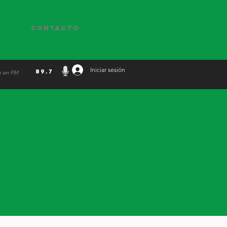
Contacto
Iniciar sesión
89.7
n en FM