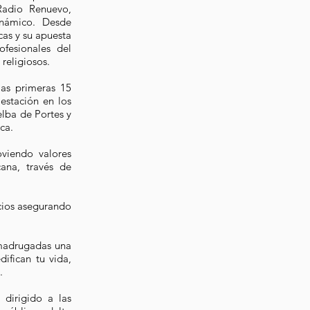
Radio Renuevo,
inámico. Desde
cas y su apuesta
fesionales del
religiosos.
las primeras 15
estación en los
elba de Portes y
ca.
viendo valores
cana, través de
cios asegurando
 madrugadas una
ifican tu vida,
.
dirigido a las