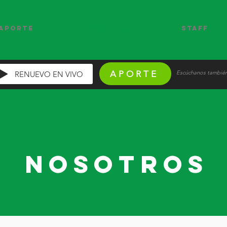
APORTE
Nosotros
Staff
APORTE
Escúchanos tambié
RENUEVO EN VIVO
nosotros